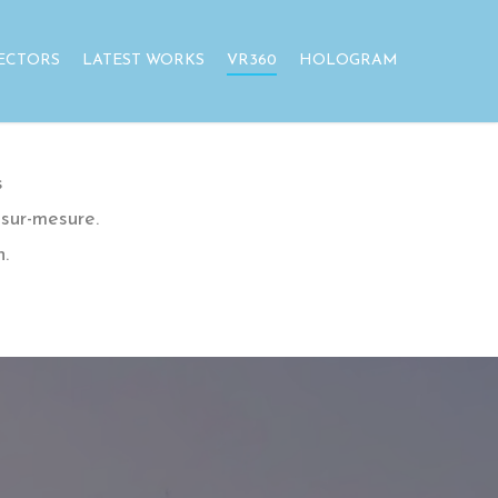
ECTORS
LATEST WORKS
VR360
HOLOGRAM
s
sur-mesure.
.