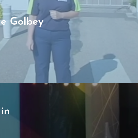
de Golbey
in