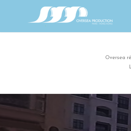
Skip
to
main
content
Oversea ré