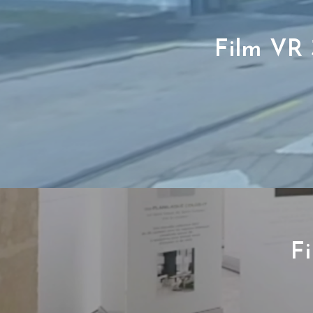
Film VR 
Fi